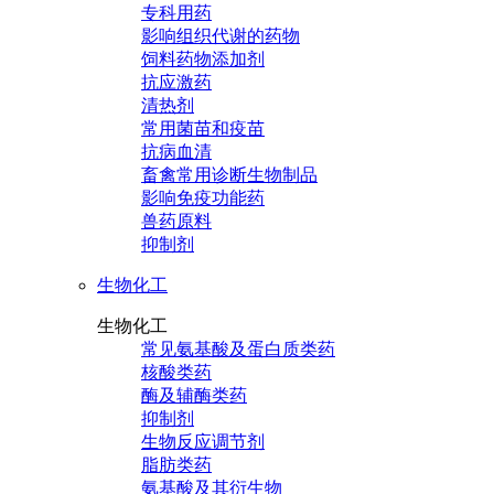
专科用药
影响组织代谢的药物
饲料药物添加剂
抗应激药
清热剂
常用菌苗和疫苗
抗病血清
畜禽常用诊断生物制品
影响免疫功能药
兽药原料
抑制剂
生物化工
生物化工
常见氨基酸及蛋白质类药
核酸类药
酶及辅酶类药
抑制剂
生物反应调节剂
脂肪类药
氨基酸及其衍生物