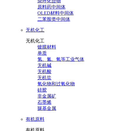
杂环化合物
原料药中间体
OLED材料中间体
二苯胺类中间体
无机化工
无机化工
镀膜材料
单质
氢、氮、氧等工业气体
无机碱
无机酸
无机盐
氧化物和过氧化物
硅胶
非金属矿
石墨烯
羰基金属
有机原料
有机原料