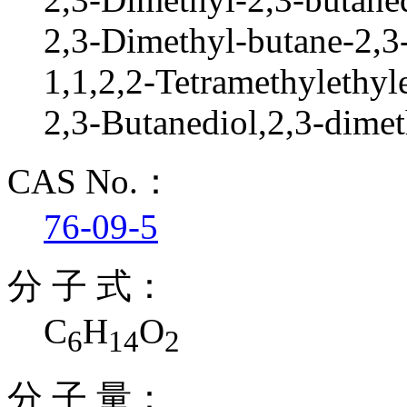
2,3-Dimethyl-butane-2,3-
1,1,2,2-Tetramethylethyl
2,3-Butanediol,2,3-dime
CAS No.：
76-09-5
分 子 式：
C
H
O
6
14
2
分 子 量：