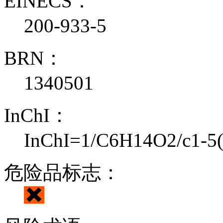
EINECS：
200-933-5
BRN：
1340501
InChI：
InChI=1/C6H14O2/c1-5(
危险品标志：