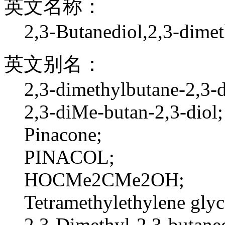
英文名称：
2,3-Butanediol,2,3-dimet
英文别名：
2,3-dimethylbutane-2,3-d
2,3-diMe-butan-2,3-diol;
Pinacone;
PINACOL;
HOCMe2CMe2OH;
Tetramethylethylene glyc
2,3-Dimethyl-2,3-butaned