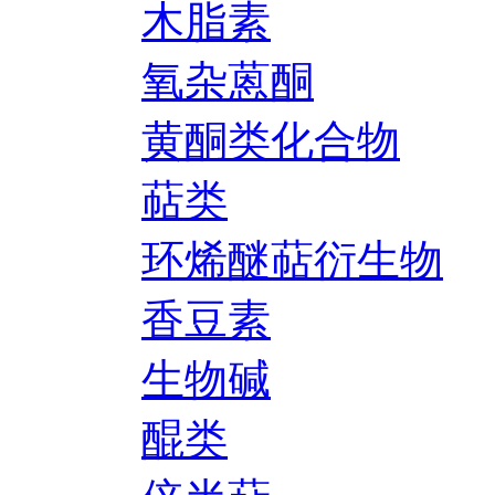
木脂素
氧杂蒽酮
黄酮类化合物
萜类
环烯醚萜衍生物
香豆素
生物碱
醌类