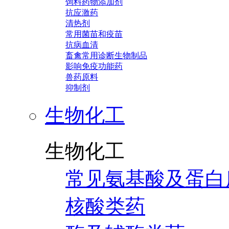
饲料药物添加剂
抗应激药
清热剂
常用菌苗和疫苗
抗病血清
畜禽常用诊断生物制品
影响免疫功能药
兽药原料
抑制剂
生物化工
生物化工
常见氨基酸及蛋白
核酸类药