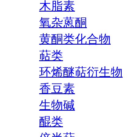
木脂素
氧杂蒽酮
黄酮类化合物
萜类
环烯醚萜衍生物
香豆素
生物碱
醌类