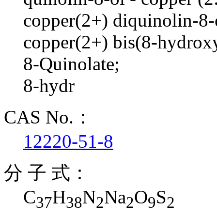
copper(2+) diquinolin-8-
copper(2+) bis(8-hydroxy
8-Quinolate;
8-hydr
CAS No.：
12220-51-8
分 子 式：
C
H
N
Na
O
S
37
38
2
2
9
2