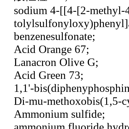
sodium 4-[[4-[2-methyl-4
tolylsulfonyloxy)phenyl
benzenesulfonate;
Acid Orange 67;
Lanacron Olive G;
Acid Green 73;
1,1'-bis(diphenyphosphin
Di-mu-methoxobis(1,5-cy
Ammonium sulfide;
ammonium fluoride hydro