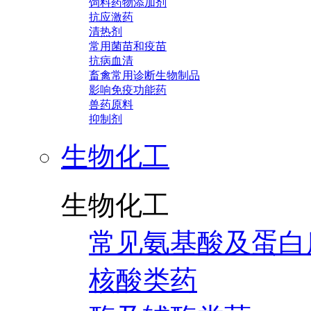
饲料药物添加剂
抗应激药
清热剂
常用菌苗和疫苗
抗病血清
畜禽常用诊断生物制品
影响免疫功能药
兽药原料
抑制剂
生物化工
生物化工
常见氨基酸及蛋白
核酸类药