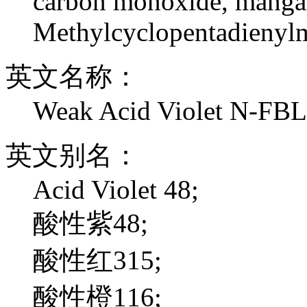
carbon monoxide, mangan
Methylcyclopentadienyl
英文名称：
Weak Acid Violet N-FBL
英文别名：
Acid Violet 48;
酸性紫48;
酸性红315;
酸性橙116;