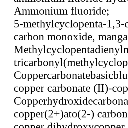
Ammonium fluoride;
5-methylcyclopenta-1,3-
carbon monoxide, mangan
Methylcyclopentadienyl
tricarbonyl(methylcyclo
Coppercarbonatebasicbl
copper carbonate (II)-cop
Copperhydroxidecarbona
copper(2+)ato(2-) carbona
copper dihydroxycopper 