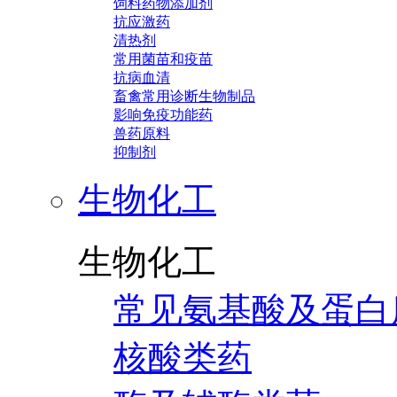
饲料药物添加剂
抗应激药
清热剂
常用菌苗和疫苗
抗病血清
畜禽常用诊断生物制品
影响免疫功能药
兽药原料
抑制剂
生物化工
生物化工
常见氨基酸及蛋白
核酸类药