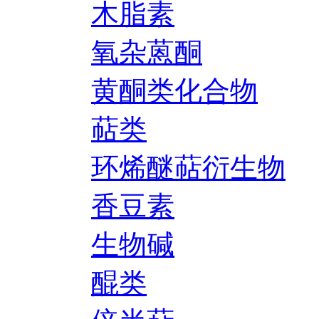
木脂素
氧杂蒽酮
黄酮类化合物
萜类
环烯醚萜衍生物
香豆素
生物碱
醌类