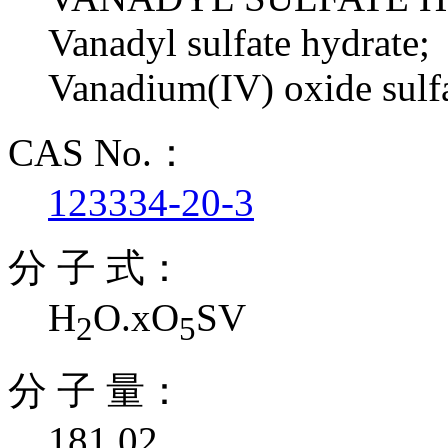
Vanadyl sulfate hydrate;
Vanadium(IV) oxide sulf
CAS No.：
123334-20-3
分 子 式：
H
O.xO
SV
2
5
分 子 量：
181.02