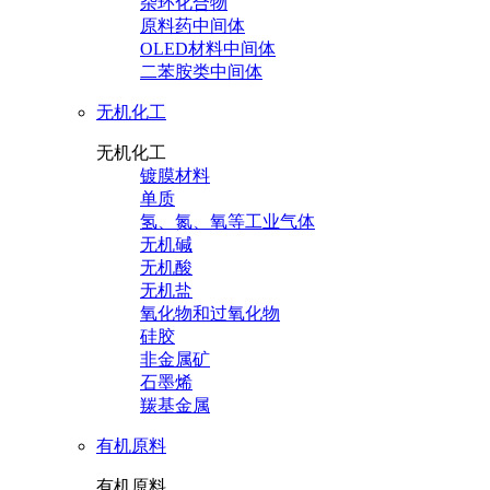
杂环化合物
原料药中间体
OLED材料中间体
二苯胺类中间体
无机化工
无机化工
镀膜材料
单质
氢、氮、氧等工业气体
无机碱
无机酸
无机盐
氧化物和过氧化物
硅胶
非金属矿
石墨烯
羰基金属
有机原料
有机原料