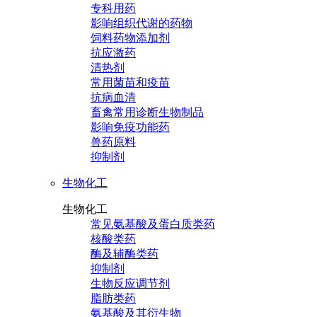
专科用药
影响组织代谢的药物
饲料药物添加剂
抗应激药
清热剂
常用菌苗和疫苗
抗病血清
畜禽常用诊断生物制品
影响免疫功能药
兽药原料
抑制剂
生物化工
生物化工
常见氨基酸及蛋白质类药
核酸类药
酶及辅酶类药
抑制剂
生物反应调节剂
脂肪类药
氨基酸及其衍生物