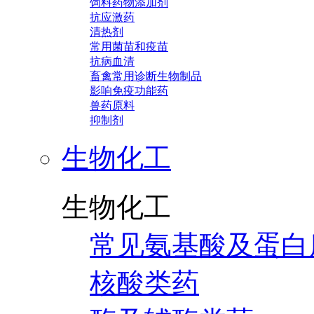
饲料药物添加剂
抗应激药
清热剂
常用菌苗和疫苗
抗病血清
畜禽常用诊断生物制品
影响免疫功能药
兽药原料
抑制剂
生物化工
生物化工
常见氨基酸及蛋白
核酸类药