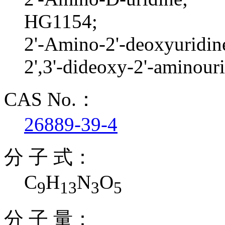
HG1154;
2'-Amino-2'-deoxyuridin
2',3'-dideoxy-2'-aminour
CAS No.：
26889-39-4
分 子 式：
C
H
N
O
9
13
3
5
分 子 量：