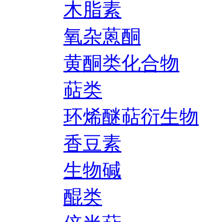
木脂素
氧杂蒽酮
黄酮类化合物
萜类
环烯醚萜衍生物
香豆素
生物碱
醌类