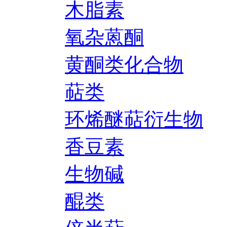
木脂素
氧杂蒽酮
黄酮类化合物
萜类
环烯醚萜衍生物
香豆素
生物碱
醌类