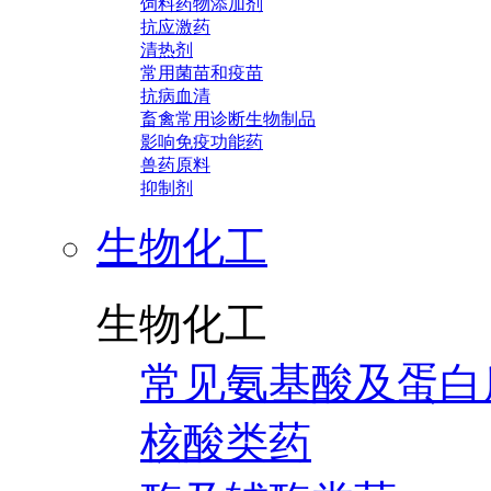
饲料药物添加剂
抗应激药
清热剂
常用菌苗和疫苗
抗病血清
畜禽常用诊断生物制品
影响免疫功能药
兽药原料
抑制剂
生物化工
生物化工
常见氨基酸及蛋白
核酸类药