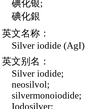
碘化银;
碘化銀
英文名称：
Silver iodide (AgI)
英文别名：
Silver iodide;
neosilvol;
silvermonoiodide;
Iodosilver;