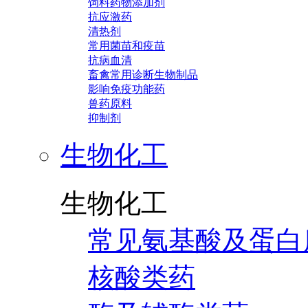
饲料药物添加剂
抗应激药
清热剂
常用菌苗和疫苗
抗病血清
畜禽常用诊断生物制品
影响免疫功能药
兽药原料
抑制剂
生物化工
生物化工
常见氨基酸及蛋白
核酸类药