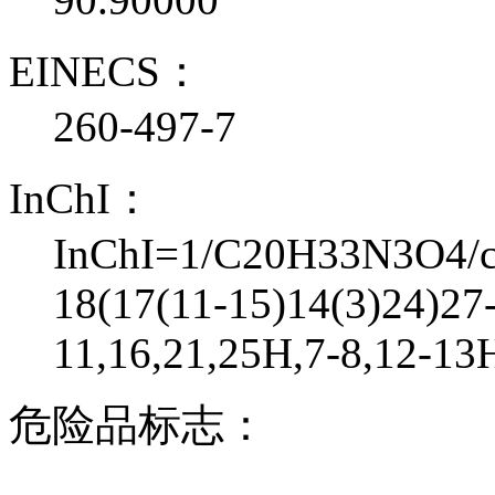
EINECS：
260-497-7
InChI：
InChI=1/C20H33N3O4/c1
18(17(11-15)14(3)24)27-
11,16,21,25H,7-8,12-13
危险品标志：