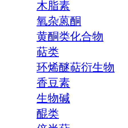
木脂素
氧杂蒽酮
黄酮类化合物
萜类
环烯醚萜衍生物
香豆素
生物碱
醌类