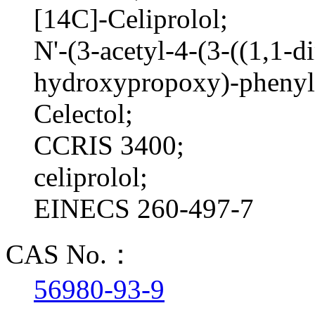
[14C]-Celiprolol;
N'-(3-acetyl-4-(3-((1,1-
hydroxypropoxy)-phenyl)
Celectol;
CCRIS 3400;
celiprolol;
EINECS 260-497-7
CAS No.：
56980-93-9