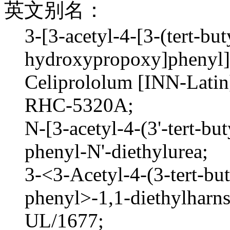
英文别名：
3-[3-acetyl-4-[3-(tert-bu
hydroxypropoxy]phenyl]-
Celiprololum [INN-Latin
RHC-5320A;
N-[3-acetyl-4-(3'-tert-b
phenyl-N'-diethylurea;
3-<3-Acetyl-4-(3-tert-b
phenyl>-1,1-diethylharns
UL/1677;