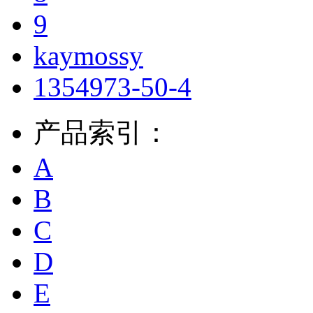
9
kaymossy
1354973-50-4
产品索引：
A
B
C
D
E