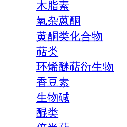
木脂素
氧杂蒽酮
黄酮类化合物
萜类
环烯醚萜衍生物
香豆素
生物碱
醌类