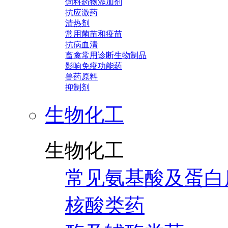
饲料药物添加剂
抗应激药
清热剂
常用菌苗和疫苗
抗病血清
畜禽常用诊断生物制品
影响免疫功能药
兽药原料
抑制剂
生物化工
生物化工
常见氨基酸及蛋白
核酸类药