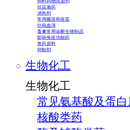
饲料药物添加剂
抗应激药
清热剂
常用菌苗和疫苗
抗病血清
畜禽常用诊断生物制品
影响免疫功能药
兽药原料
抑制剂
生物化工
生物化工
常见氨基酸及蛋白
核酸类药