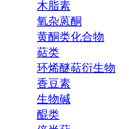
木脂素
氧杂蒽酮
黄酮类化合物
萜类
环烯醚萜衍生物
香豆素
生物碱
醌类