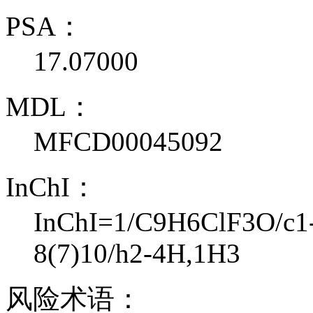
PSA：
17.07000
MDL：
MFCD00045092
InChI：
InChI=1/C9H6ClF3O/c1-5
8(7)10/h2-4H,1H3
风险术语：