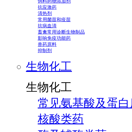
饲料药物添加剂
抗应激药
清热剂
常用菌苗和疫苗
抗病血清
畜禽常用诊断生物制品
影响免疫功能药
兽药原料
抑制剂
生物化工
生物化工
常见氨基酸及蛋白
核酸类药