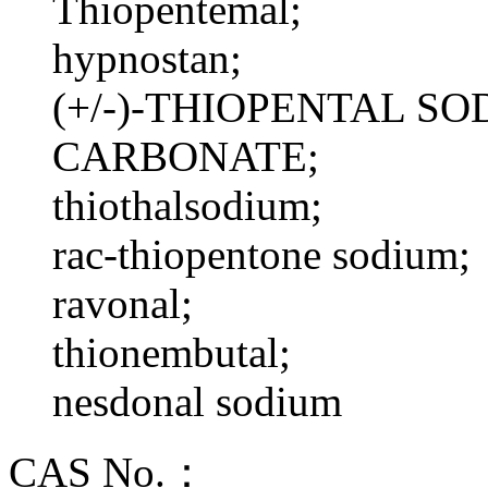
Thiopentemal;
hypnostan;
(+/-)-THIOPENTAL S
CARBONATE;
thiothalsodium;
rac-thiopentone sodium;
ravonal;
thionembutal;
nesdonal sodium
CAS No.：