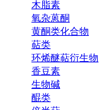
木脂素
氧杂蒽酮
黄酮类化合物
萜类
环烯醚萜衍生物
香豆素
生物碱
醌类