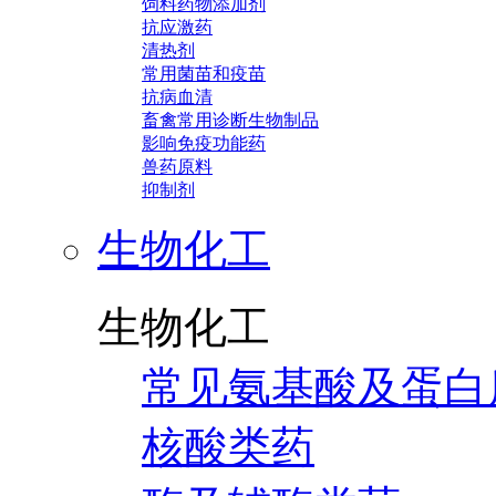
饲料药物添加剂
抗应激药
清热剂
常用菌苗和疫苗
抗病血清
畜禽常用诊断生物制品
影响免疫功能药
兽药原料
抑制剂
生物化工
生物化工
常见氨基酸及蛋白
核酸类药