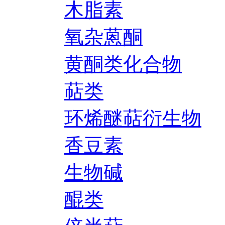
木脂素
氧杂蒽酮
黄酮类化合物
萜类
环烯醚萜衍生物
香豆素
生物碱
醌类