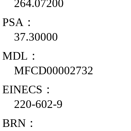
264.07200
PSA：
37.30000
MDL：
MFCD00002732
EINECS：
220-602-9
BRN：