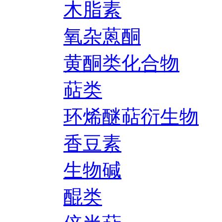
木脂素
氧杂蒽酮
黄酮类化合物
萜类
环烯醚萜衍生物
香豆素
生物碱
醌类