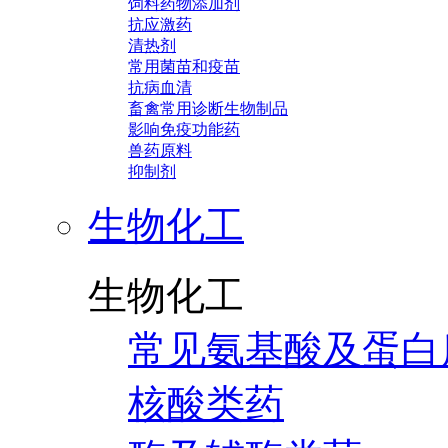
饲料药物添加剂
抗应激药
清热剂
常用菌苗和疫苗
抗病血清
畜禽常用诊断生物制品
影响免疫功能药
兽药原料
抑制剂
生物化工
生物化工
常见氨基酸及蛋白
核酸类药