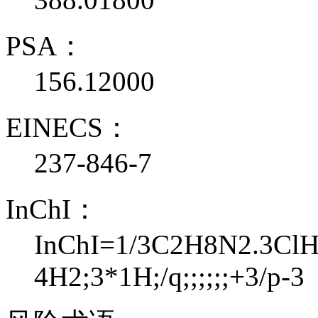
PSA：
156.12000
EINECS：
237-846-7
InChI：
InChI=1/3C2H8N2.3ClH.R
4H2;3*1H;/q;;;;;;+3/p-3