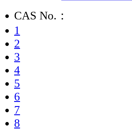
CAS No.：
1
2
3
4
5
6
7
8