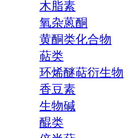
木脂素
氧杂蒽酮
黄酮类化合物
萜类
环烯醚萜衍生物
香豆素
生物碱
醌类