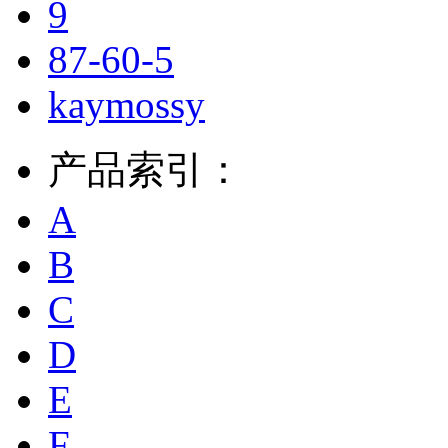
9
87-60-5
kaymossy
产品索引：
A
B
C
D
E
F