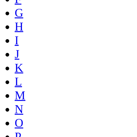
G
H
I
J
K
L
M
N
O
P