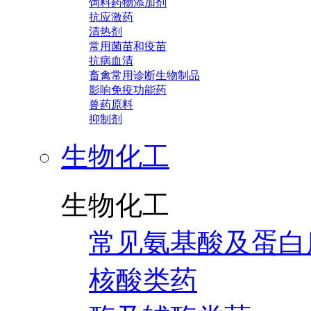
饲料药物添加剂
抗应激药
清热剂
常用菌苗和疫苗
抗病血清
畜禽常用诊断生物制品
影响免疫功能药
兽药原料
抑制剂
生物化工
生物化工
常见氨基酸及蛋白
核酸类药