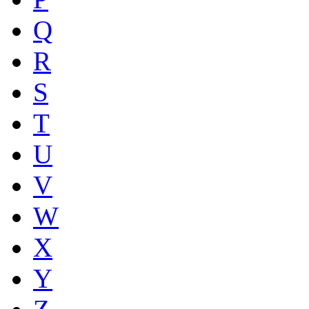
Q
R
S
T
U
V
W
X
Y