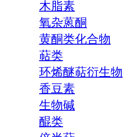
木脂素
氧杂蒽酮
黄酮类化合物
萜类
环烯醚萜衍生物
香豆素
生物碱
醌类