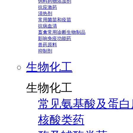
饲料药物添加剂
抗应激药
清热剂
常用菌苗和疫苗
抗病血清
畜禽常用诊断生物制品
影响免疫功能药
兽药原料
抑制剂
生物化工
生物化工
常见氨基酸及蛋白
核酸类药