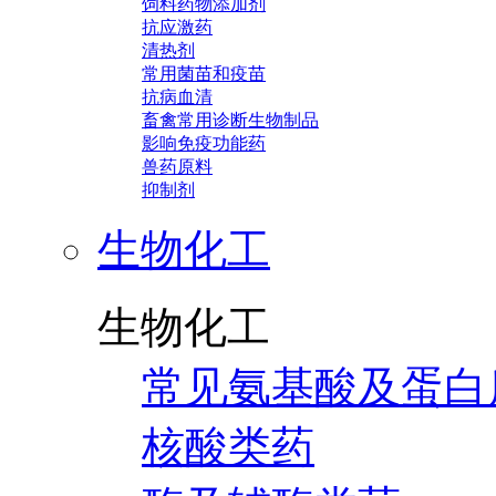
饲料药物添加剂
抗应激药
清热剂
常用菌苗和疫苗
抗病血清
畜禽常用诊断生物制品
影响免疫功能药
兽药原料
抑制剂
生物化工
生物化工
常见氨基酸及蛋白
核酸类药