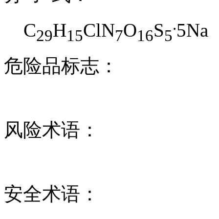
.
C
H
ClN
O
S
5Na
29
15
7
16
5
危险品标志：
风险术语：
安全术语：