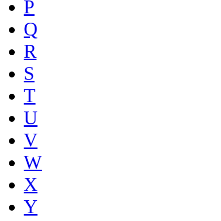
P
Q
R
S
T
U
V
W
X
Y