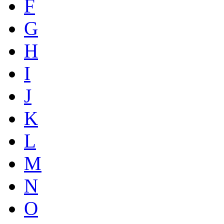
F
G
H
I
J
K
L
M
N
O