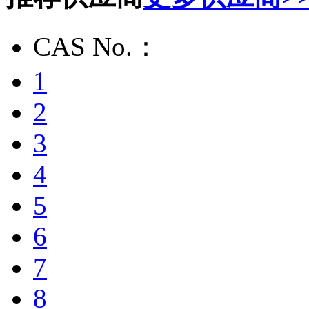
CAS No.：
1
2
3
4
5
6
7
8