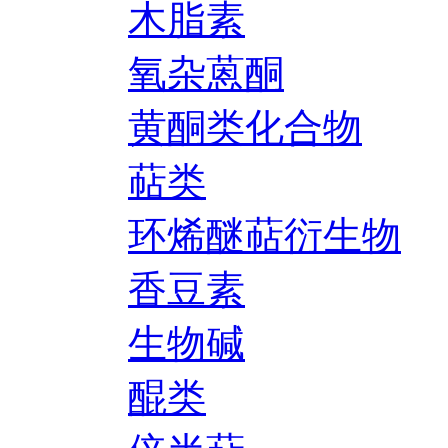
木脂素
氧杂蒽酮
黄酮类化合物
萜类
环烯醚萜衍生物
香豆素
生物碱
醌类