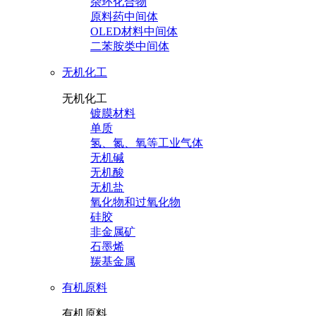
杂环化合物
原料药中间体
OLED材料中间体
二苯胺类中间体
无机化工
无机化工
镀膜材料
单质
氢、氮、氧等工业气体
无机碱
无机酸
无机盐
氧化物和过氧化物
硅胶
非金属矿
石墨烯
羰基金属
有机原料
有机原料