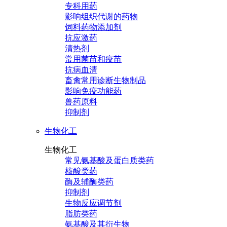
专科用药
影响组织代谢的药物
饲料药物添加剂
抗应激药
清热剂
常用菌苗和疫苗
抗病血清
畜禽常用诊断生物制品
影响免疫功能药
兽药原料
抑制剂
生物化工
生物化工
常见氨基酸及蛋白质类药
核酸类药
酶及辅酶类药
抑制剂
生物反应调节剂
脂肪类药
氨基酸及其衍生物