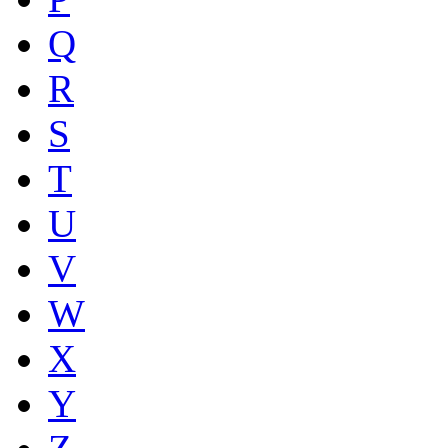
Q
R
S
T
U
V
W
X
Y