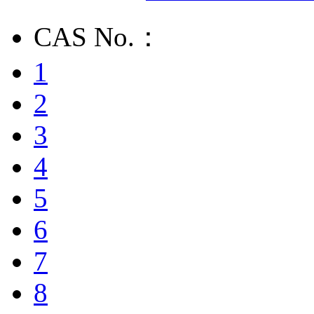
CAS No.：
1
2
3
4
5
6
7
8