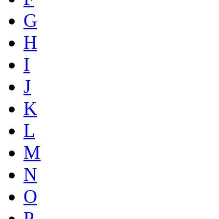
G
H
I
J
K
L
M
N
O
P