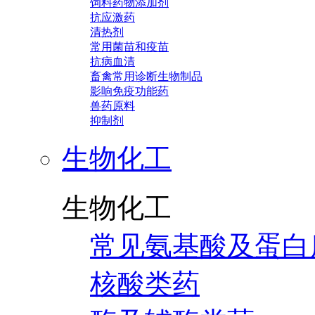
饲料药物添加剂
抗应激药
清热剂
常用菌苗和疫苗
抗病血清
畜禽常用诊断生物制品
影响免疫功能药
兽药原料
抑制剂
生物化工
生物化工
常见氨基酸及蛋白
核酸类药