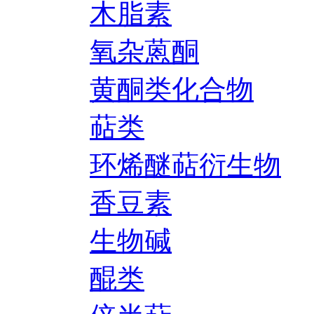
木脂素
氧杂蒽酮
黄酮类化合物
萜类
环烯醚萜衍生物
香豆素
生物碱
醌类