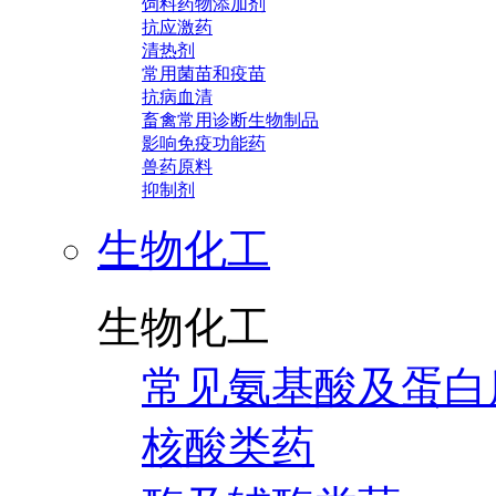
饲料药物添加剂
抗应激药
清热剂
常用菌苗和疫苗
抗病血清
畜禽常用诊断生物制品
影响免疫功能药
兽药原料
抑制剂
生物化工
生物化工
常见氨基酸及蛋白
核酸类药