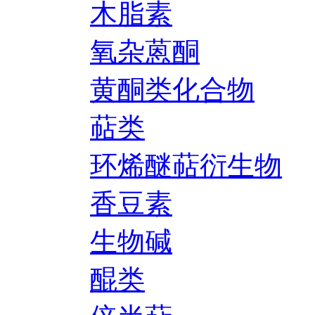
木脂素
氧杂蒽酮
黄酮类化合物
萜类
环烯醚萜衍生物
香豆素
生物碱
醌类