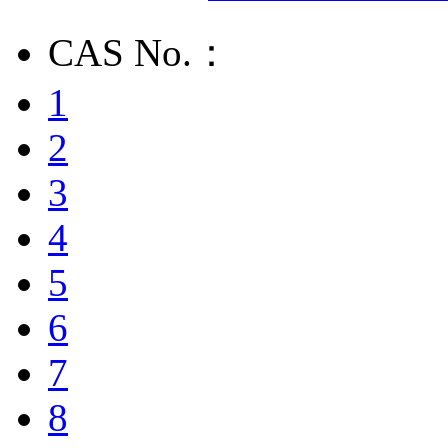
CAS No.：
1
2
3
4
5
6
7
8