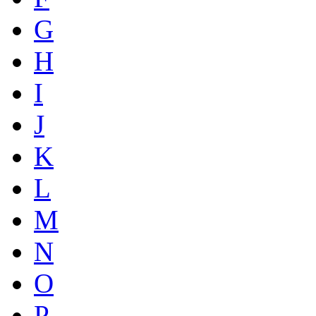
G
H
I
J
K
L
M
N
O
P