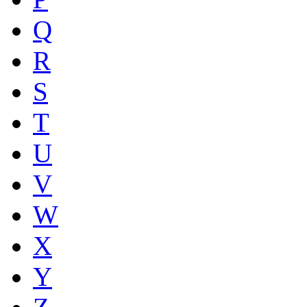
Q
R
S
T
U
V
W
X
Y