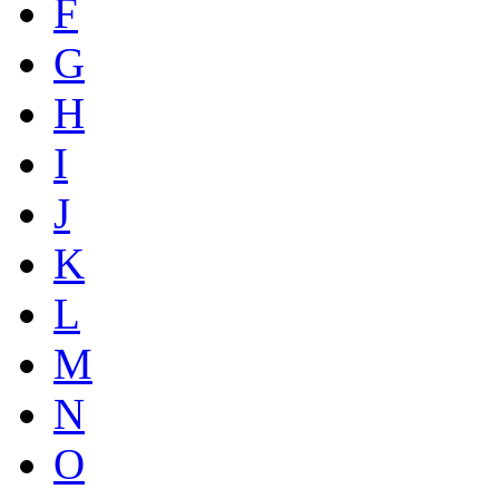
F
G
H
I
J
K
L
M
N
O