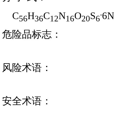
.
C
H
C
N
O
S
6N
56
36
12
16
20
6
危险品标志：
风险术语：
安全术语：