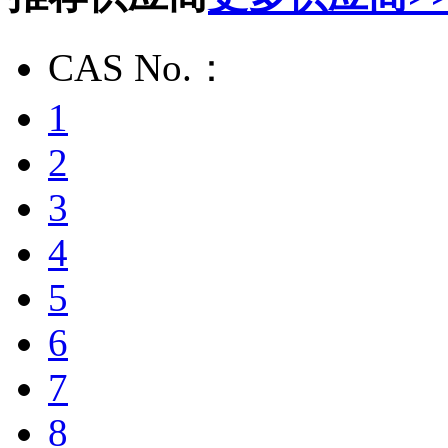
CAS No.：
1
2
3
4
5
6
7
8