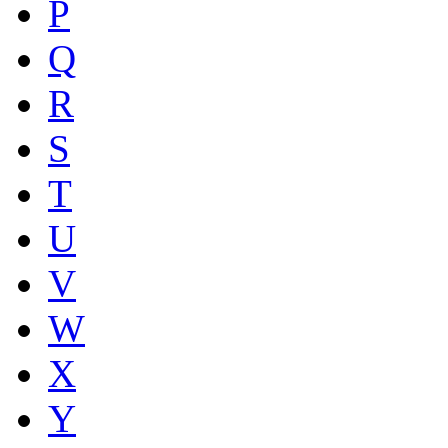
P
Q
R
S
T
U
V
W
X
Y