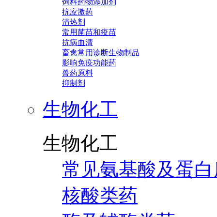
饲料药物添加剂
抗应激药
清热剂
常用菌苗和疫苗
抗病血清
畜禽常用诊断生物制品
影响免疫功能药
兽药原料
抑制剂
生物化工
生物化工
常见氨基酸及蛋白
核酸类药