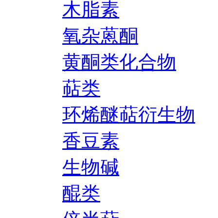
木脂素
氧杂蒽酮
黄酮类化合物
萜类
环烯醚萜衍生物
香豆素
生物碱
醌类