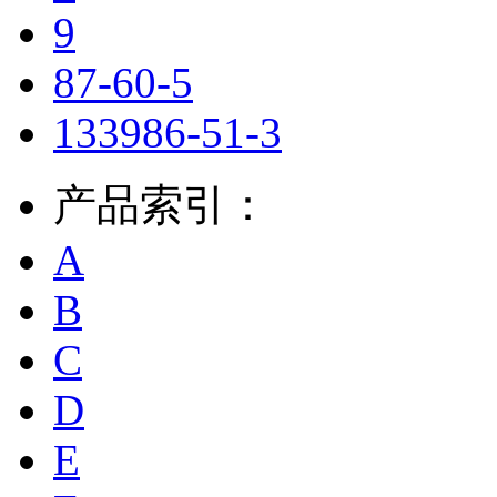
9
87-60-5
133986-51-3
产品索引：
A
B
C
D
E