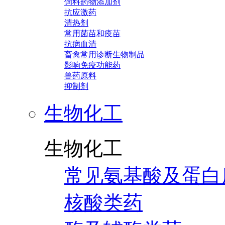
饲料药物添加剂
抗应激药
清热剂
常用菌苗和疫苗
抗病血清
畜禽常用诊断生物制品
影响免疫功能药
兽药原料
抑制剂
生物化工
生物化工
常见氨基酸及蛋白
核酸类药