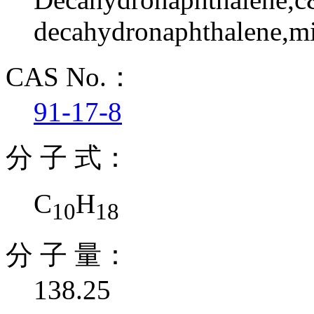
decahydronaphthalene,mi
CAS No.：
91-17-8
分 子 式：
C
H
10
18
分 子 量：
138.25