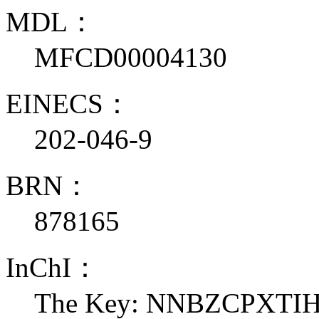
MDL：
MFCD00004130
EINECS：
202-046-9
BRN：
878165
InChI：
The Key: NNBZCPXTI