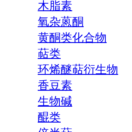
木脂素
氧杂蒽酮
黄酮类化合物
萜类
环烯醚萜衍生物
香豆素
生物碱
醌类