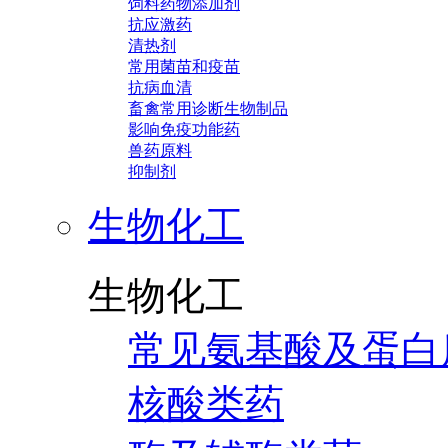
饲料药物添加剂
抗应激药
清热剂
常用菌苗和疫苗
抗病血清
畜禽常用诊断生物制品
影响免疫功能药
兽药原料
抑制剂
生物化工
生物化工
常见氨基酸及蛋白
核酸类药