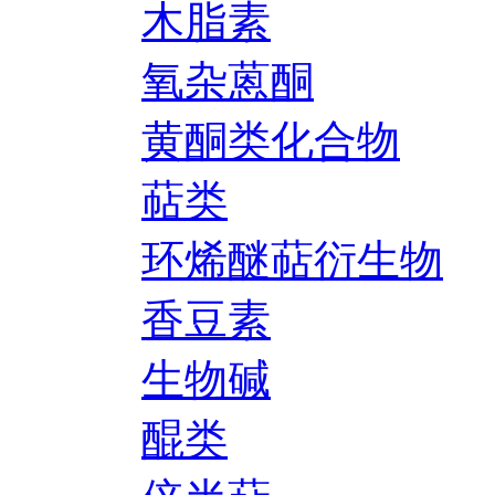
木脂素
氧杂蒽酮
黄酮类化合物
萜类
环烯醚萜衍生物
香豆素
生物碱
醌类