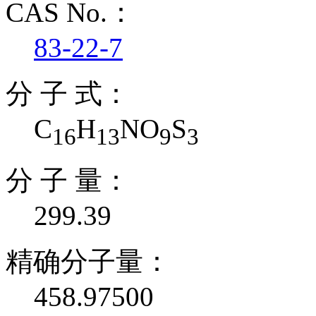
CAS No.：
83-22-7
分 子 式：
C
H
NO
S
16
13
9
3
分 子 量：
299.39
精确分子量：
458.97500