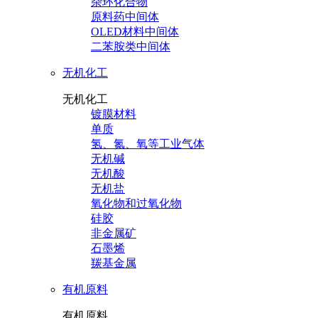
杂环化合物
原料药中间体
OLED材料中间体
二苯胺类中间体
无机化工
无机化工
镀膜材料
单质
氢、氮、氧等工业气体
无机碱
无机酸
无机盐
氧化物和过氧化物
硅胶
非金属矿
石墨烯
羰基金属
有机原料
有机原料