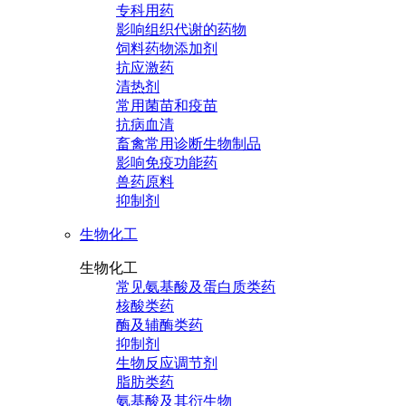
专科用药
影响组织代谢的药物
饲料药物添加剂
抗应激药
清热剂
常用菌苗和疫苗
抗病血清
畜禽常用诊断生物制品
影响免疫功能药
兽药原料
抑制剂
生物化工
生物化工
常见氨基酸及蛋白质类药
核酸类药
酶及辅酶类药
抑制剂
生物反应调节剂
脂肪类药
氨基酸及其衍生物