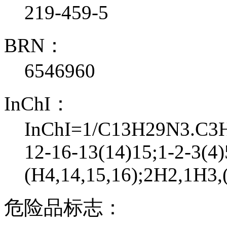
219-459-5
BRN：
6546960
InChI：
InChI=1/C13H29N3.C3H6
12-16-13(14)15;1-2-3(4
(H4,14,15,16);2H2,1H3,
危险品标志：