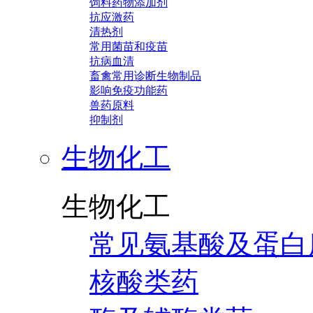
饲料药物添加剂
抗应激药
清热剂
常用菌苗和疫苗
抗病血清
畜禽常用诊断生物制品
影响免疫功能药
兽药原料
抑制剂
生物化工
生物化工
常见氨基酸及蛋白
核酸类药