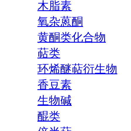
木脂素
氧杂蒽酮
黄酮类化合物
萜类
环烯醚萜衍生物
香豆素
生物碱
醌类