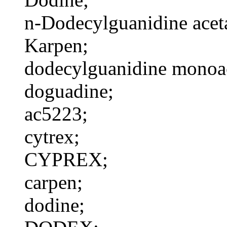
n-Dodecylguanidine aceta
Karpen;
dodecylguanidine monoac
doguadine;
ac5223;
cytrex;
CYPREX;
carpen;
dodine;