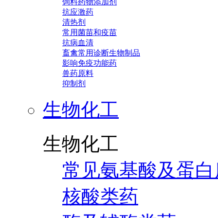
饲料药物添加剂
抗应激药
清热剂
常用菌苗和疫苗
抗病血清
畜禽常用诊断生物制品
影响免疫功能药
兽药原料
抑制剂
生物化工
生物化工
常见氨基酸及蛋白
核酸类药