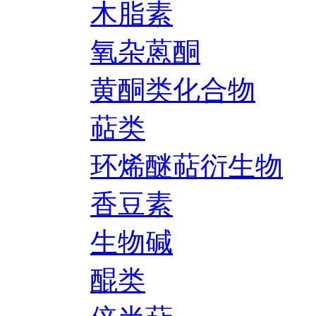
木脂素
氧杂蒽酮
黄酮类化合物
萜类
环烯醚萜衍生物
香豆素
生物碱
醌类