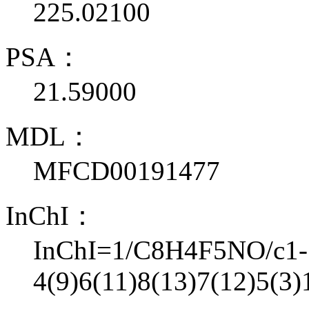
225.02100
PSA：
21.59000
MDL：
MFCD00191477
InChI：
InChI=1/C8H4F5NO/c1-1
4(9)6(11)8(13)7(12)5(3