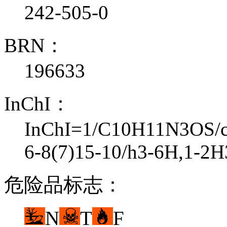
242-505-0
BRN：
196633
InChI：
InChI=1/C10H11N3OS/c1
6-8(7)15-10/h3-6H,1-2H
危险品标志：
N
T
F