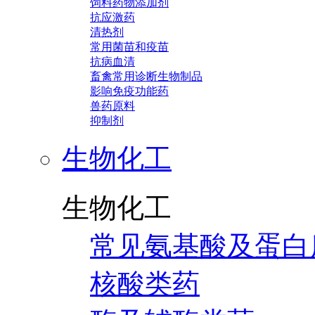
饲料药物添加剂
抗应激药
清热剂
常用菌苗和疫苗
抗病血清
畜禽常用诊断生物制品
影响免疫功能药
兽药原料
抑制剂
生物化工
生物化工
常见氨基酸及蛋白
核酸类药