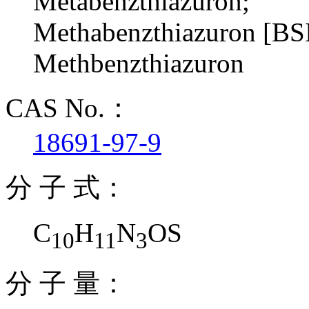
Metabenzthiazuron;
Methabenzthiazuron [BS
Methbenzthiazuron
CAS No.：
18691-97-9
分 子 式：
C
H
N
OS
10
11
3
分 子 量：