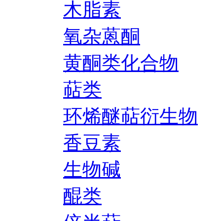
木脂素
氧杂蒽酮
黄酮类化合物
萜类
环烯醚萜衍生物
香豆素
生物碱
醌类