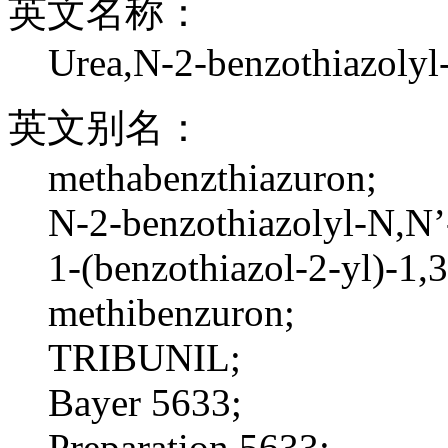
英文名称：
Urea,N-2-benzothiazolyl
英文别名：
methabenzthiazuron;
N-2-benzothiazolyl-N,N’
1-(benzothiazol-2-yl)-1,
methibenzuron;
TRIBUNIL;
Bayer 5633;
Preparation 5633;