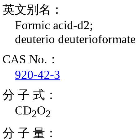
英文别名：
Formic acid-d2;
deuterio deuterioformate
CAS No.：
920-42-3
分 子 式：
CD
O
2
2
分 子 量：