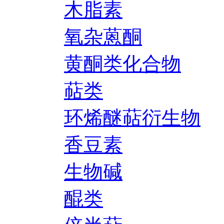
木脂素
氧杂蒽酮
黄酮类化合物
萜类
环烯醚萜衍生物
香豆素
生物碱
醌类