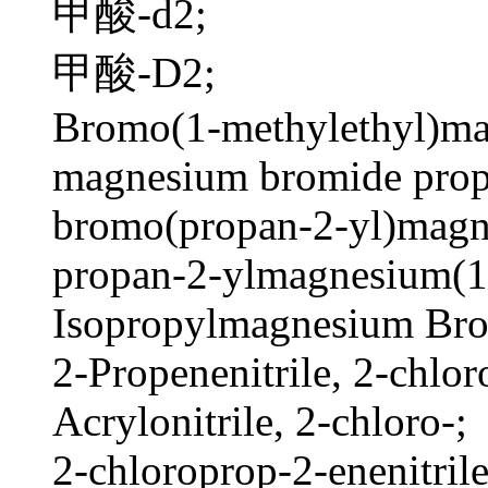
甲酸-d2;
甲酸-D2;
Bromo(1-methylethyl)m
magnesium bromide propa
bromo(propan-2-yl)magn
propan-2-ylmagnesium(1
Isopropylmagnesium Bro
2-Propenenitrile, 2-chlor
Acrylonitrile, 2-chloro-;
2-chloroprop-2-enenitrile