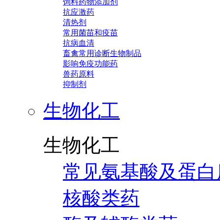
饲料药物添加剂
抗应激药
清热剂
常用菌苗和疫苗
抗病血清
畜禽常用诊断生物制品
影响免疫功能药
兽药原料
抑制剂
生物化工
生物化工
常见氨基酸及蛋白
核酸类药