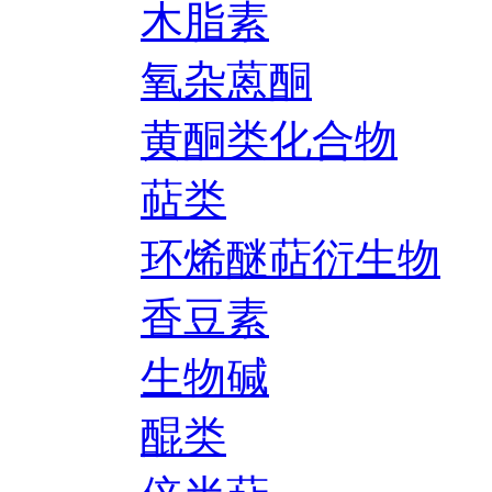
木脂素
氧杂蒽酮
黄酮类化合物
萜类
环烯醚萜衍生物
香豆素
生物碱
醌类