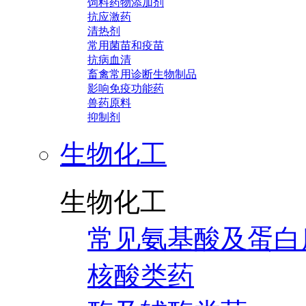
饲料药物添加剂
抗应激药
清热剂
常用菌苗和疫苗
抗病血清
畜禽常用诊断生物制品
影响免疫功能药
兽药原料
抑制剂
生物化工
生物化工
常见氨基酸及蛋白
核酸类药