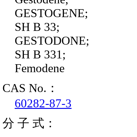
GESTOGENE;
SH B 33;
GESTODONE;
SH B 331;
Femodene
CAS No.：
60282-87-3
分 子 式：