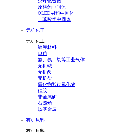
杂环化合物
原料药中间体
OLED材料中间体
二苯胺类中间体
无机化工
无机化工
镀膜材料
单质
氢、氮、氧等工业气体
无机碱
无机酸
无机盐
氧化物和过氧化物
硅胶
非金属矿
石墨烯
羰基金属
有机原料
有机原料