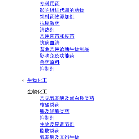
专科用药
影响组织代谢的药物
饲料药物添加剂
抗应激药
清热剂
常用菌苗和疫苗
抗病血清
畜禽常用诊断生物制品
影响免疫功能药
兽药原料
抑制剂
生物化工
生物化工
常见氨基酸及蛋白质类药
核酸类药
酶及辅酶类药
抑制剂
生物反应调节剂
脂肪类药
氨基酸及其衍生物