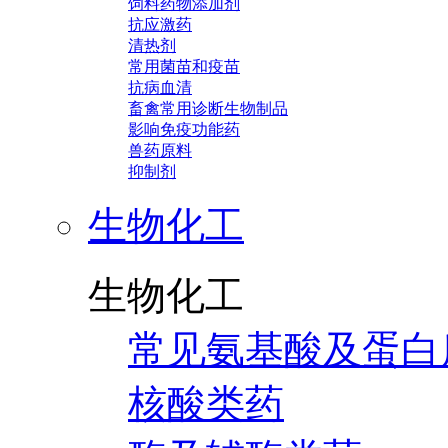
饲料药物添加剂
抗应激药
清热剂
常用菌苗和疫苗
抗病血清
畜禽常用诊断生物制品
影响免疫功能药
兽药原料
抑制剂
生物化工
生物化工
常见氨基酸及蛋白
核酸类药