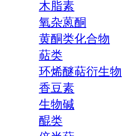
木脂素
氧杂蒽酮
黄酮类化合物
萜类
环烯醚萜衍生物
香豆素
生物碱
醌类