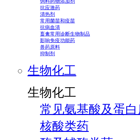
饲料药物添加剂
抗应激药
清热剂
常用菌苗和疫苗
抗病血清
畜禽常用诊断生物制品
影响免疫功能药
兽药原料
抑制剂
生物化工
生物化工
常见氨基酸及蛋白
核酸类药