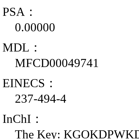
PSA：
0.00000
MDL：
MFCD00049741
EINECS：
237-494-4
InChI：
The Key: KGOKDPWK