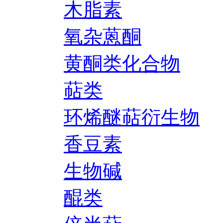
木脂素
氧杂蒽酮
黄酮类化合物
萜类
环烯醚萜衍生物
香豆素
生物碱
醌类