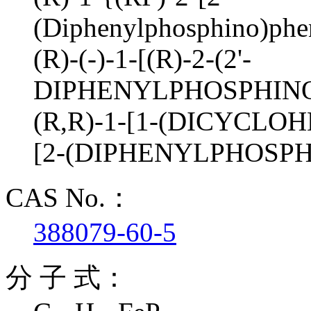
(Diphenylphosphino)phen
(R)-(-)-1-[(R)-2-(2'-
DIPHENYLPHOSPHIN
(R,R)-1-[1-(DICYCL
[2-(DIPHENYLPHOSP
CAS No.：
388079-60-5
分 子 式：