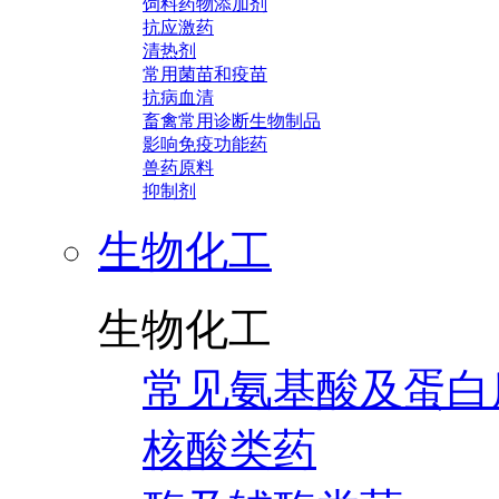
饲料药物添加剂
抗应激药
清热剂
常用菌苗和疫苗
抗病血清
畜禽常用诊断生物制品
影响免疫功能药
兽药原料
抑制剂
生物化工
生物化工
常见氨基酸及蛋白
核酸类药