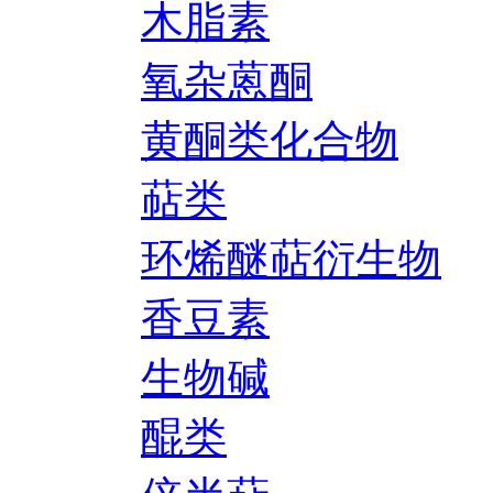
木脂素
氧杂蒽酮
黄酮类化合物
萜类
环烯醚萜衍生物
香豆素
生物碱
醌类