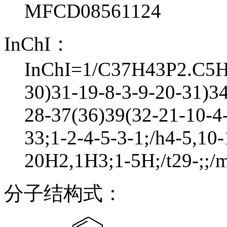
MFCD08561124
InChI：
InChI=1/C37H43P2.C5H5
30)31-19-8-3-9-20-31)3
28-37(36)39(32-21-10-4
33;1-2-4-5-3-1;/h4-5,10
20H2,1H3;1-5H;/t29-;;/m
分子结构式：