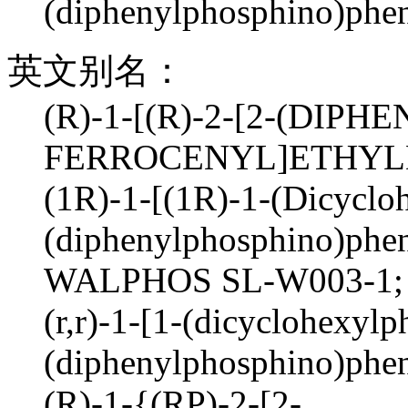
(diphenylphosphino)phen
英文别名：
(R)-1-[(R)-2-[2-(DI
FERROCENYL]ETHYL
(1R)-1-[(1R)-1-(Dicyclo
(diphenylphosphino)phen
WALPHOS SL-W003-1;
(r,r)-1-[1-(dicyclohexylp
(diphenylphosphino)pheny
(R)-1-{(RP)-2-[2-