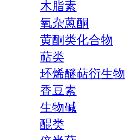
木脂素
氧杂蒽酮
黄酮类化合物
萜类
环烯醚萜衍生物
香豆素
生物碱
醌类