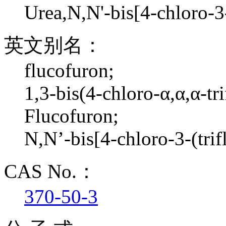
Urea,N,N'-bis[4-chloro-3
英文别名：
flucofuron;
1,3-bis(4-chloro-α,α,α-tr
Flucofuron;
N,N’-bis[4-chloro-3-(tri
CAS No.：
370-50-3