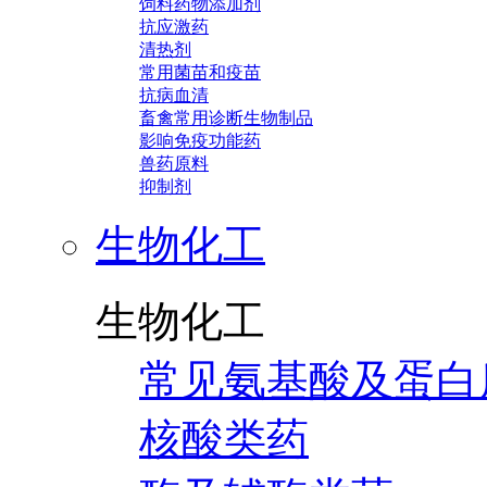
饲料药物添加剂
抗应激药
清热剂
常用菌苗和疫苗
抗病血清
畜禽常用诊断生物制品
影响免疫功能药
兽药原料
抑制剂
生物化工
生物化工
常见氨基酸及蛋白
核酸类药