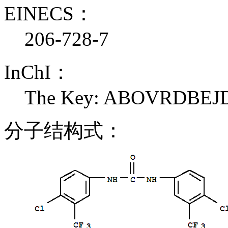
EINECS：
206-728-7
InChI：
The Key: ABOVRDBE
分子结构式：