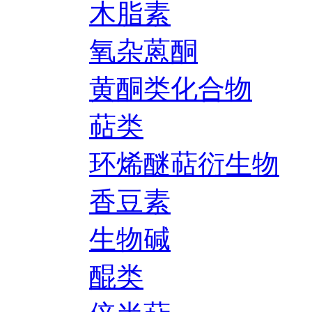
木脂素
氧杂蒽酮
黄酮类化合物
萜类
环烯醚萜衍生物
香豆素
生物碱
醌类