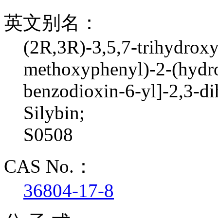
英文别名：
(2R,3R)-3,5,7-trihydrox
methoxyphenyl)-2-(hydro
benzodioxin-6-yl]-2,3-d
Silybin;
S0508
CAS No.：
36804-17-8