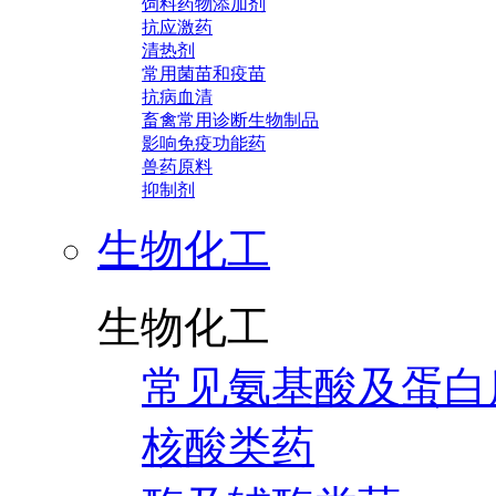
饲料药物添加剂
抗应激药
清热剂
常用菌苗和疫苗
抗病血清
畜禽常用诊断生物制品
影响免疫功能药
兽药原料
抑制剂
生物化工
生物化工
常见氨基酸及蛋白
核酸类药