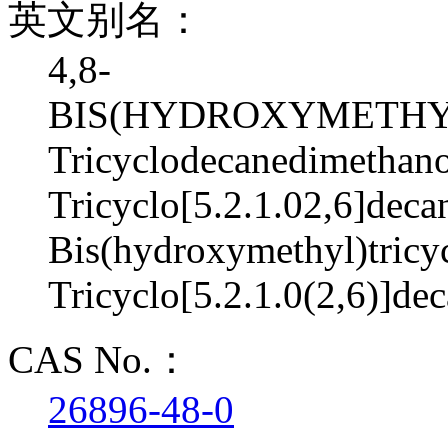
英文别名：
4,8-
BIS(HYDROXYMETHYL)
Tricyclodecanedimethanol
Tricyclo[5.2.1.02,6]deca
Bis(hydroxymethyl)tricyc
Tricyclo[5.2.1.0(2,6)]d
CAS No.：
26896-48-0