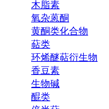
木脂素
氧杂蒽酮
黄酮类化合物
萜类
环烯醚萜衍生物
香豆素
生物碱
醌类