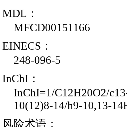
MDL：
MFCD00151166
EINECS：
248-096-5
InChI：
InChI=1/C12H20O2/c13-7
10(12)8-14/h9-10,13-14
风险术语：