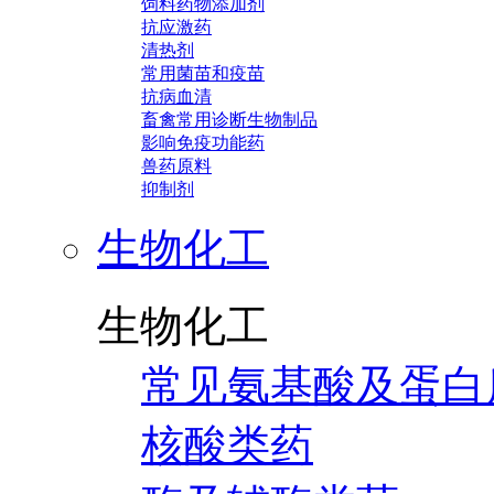
饲料药物添加剂
抗应激药
清热剂
常用菌苗和疫苗
抗病血清
畜禽常用诊断生物制品
影响免疫功能药
兽药原料
抑制剂
生物化工
生物化工
常见氨基酸及蛋白
核酸类药