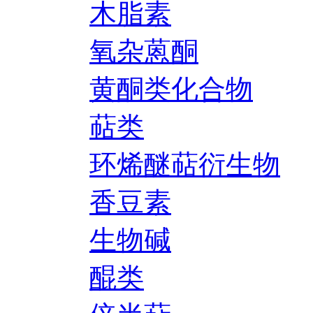
木脂素
氧杂蒽酮
黄酮类化合物
萜类
环烯醚萜衍生物
香豆素
生物碱
醌类