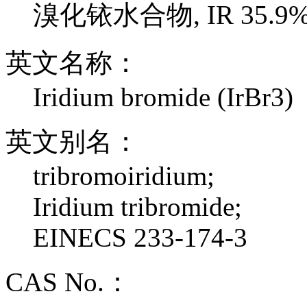
溴化铱水合物, IR 35.
英文名称：
Iridium bromide (IrBr3)
英文别名：
tribromoiridium;
Iridium tribromide;
EINECS 233-174-3
CAS No.：