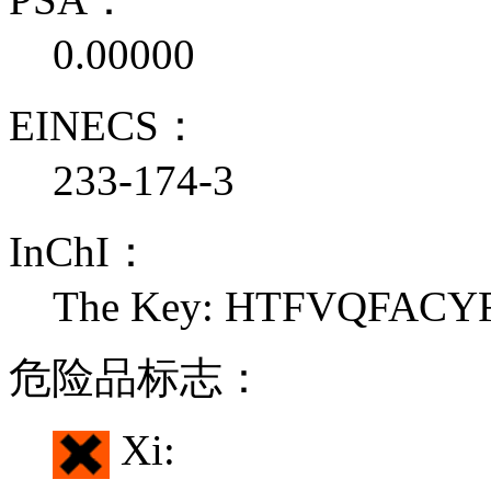
0.00000
EINECS：
233-174-3
InChI：
The Key: HTFVQFAC
危险品标志：
Xi: