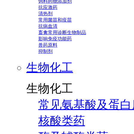
饲料药物添加剂
抗应激药
清热剂
常用菌苗和疫苗
抗病血清
畜禽常用诊断生物制品
影响免疫功能药
兽药原料
抑制剂
生物化工
生物化工
常见氨基酸及蛋白
核酸类药