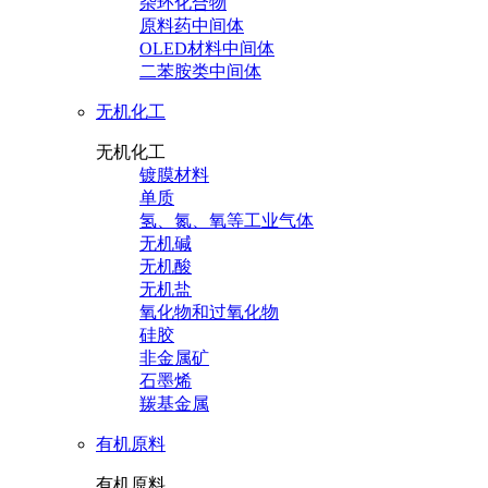
杂环化合物
原料药中间体
OLED材料中间体
二苯胺类中间体
无机化工
无机化工
镀膜材料
单质
氢、氮、氧等工业气体
无机碱
无机酸
无机盐
氧化物和过氧化物
硅胶
非金属矿
石墨烯
羰基金属
有机原料
有机原料