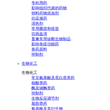
专科用药
影响组织代谢的药物
饲料药物添加剂
抗应激药
清热剂
常用菌苗和疫苗
抗病血清
畜禽常用诊断生物制品
影响免疫功能药
兽药原料
抑制剂
生物化工
生物化工
常见氨基酸及蛋白质类药
核酸类药
酶及辅酶类药
抑制剂
生物反应调节剂
脂肪类药
氨基酸及其衍生物