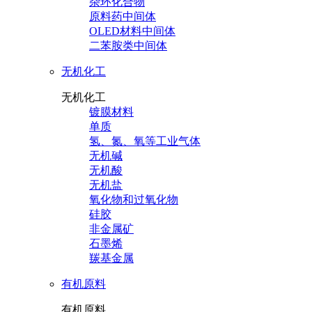
杂环化合物
原料药中间体
OLED材料中间体
二苯胺类中间体
无机化工
无机化工
镀膜材料
单质
氢、氮、氧等工业气体
无机碱
无机酸
无机盐
氧化物和过氧化物
硅胶
非金属矿
石墨烯
羰基金属
有机原料
有机原料