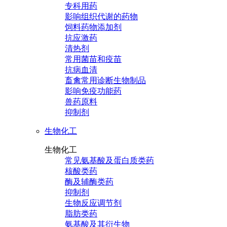
专科用药
影响组织代谢的药物
饲料药物添加剂
抗应激药
清热剂
常用菌苗和疫苗
抗病血清
畜禽常用诊断生物制品
影响免疫功能药
兽药原料
抑制剂
生物化工
生物化工
常见氨基酸及蛋白质类药
核酸类药
酶及辅酶类药
抑制剂
生物反应调节剂
脂肪类药
氨基酸及其衍生物