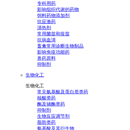
专科用药
影响组织代谢的药物
饲料药物添加剂
抗应激药
清热剂
常用菌苗和疫苗
抗病血清
畜禽常用诊断生物制品
影响免疫功能药
兽药原料
抑制剂
生物化工
生物化工
常见氨基酸及蛋白质类药
核酸类药
酶及辅酶类药
抑制剂
生物反应调节剂
脂肪类药
氨基酸及其衍生物