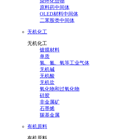
杂环化合物
原料药中间体
OLED材料中间体
二苯胺类中间体
无机化工
无机化工
镀膜材料
单质
氢、氮、氧等工业气体
无机碱
无机酸
无机盐
氧化物和过氧化物
硅胶
非金属矿
石墨烯
羰基金属
有机原料
有机原料