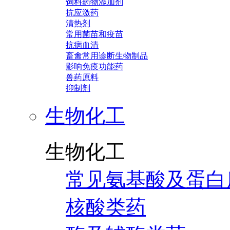
饲料药物添加剂
抗应激药
清热剂
常用菌苗和疫苗
抗病血清
畜禽常用诊断生物制品
影响免疫功能药
兽药原料
抑制剂
生物化工
生物化工
常见氨基酸及蛋白
核酸类药