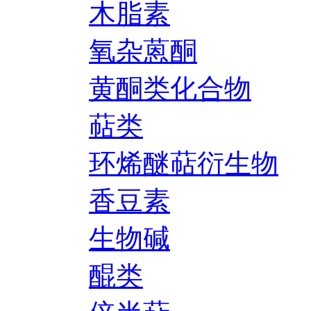
木脂素
氧杂蒽酮
黄酮类化合物
萜类
环烯醚萜衍生物
香豆素
生物碱
醌类