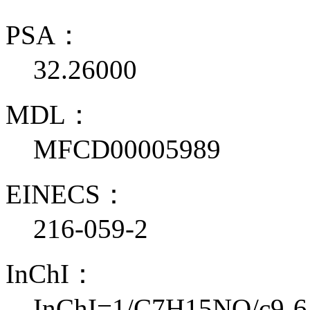
PSA：
32.26000
MDL：
MFCD00005989
EINECS：
216-059-2
InChI：
InChI=1/C7H15NO/c9-6-4