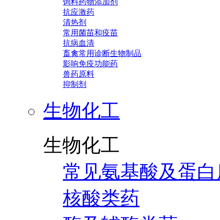
饲料药物添加剂
抗应激药
清热剂
常用菌苗和疫苗
抗病血清
畜禽常用诊断生物制品
影响免疫功能药
兽药原料
抑制剂
生物化工
生物化工
常见氨基酸及蛋白
核酸类药