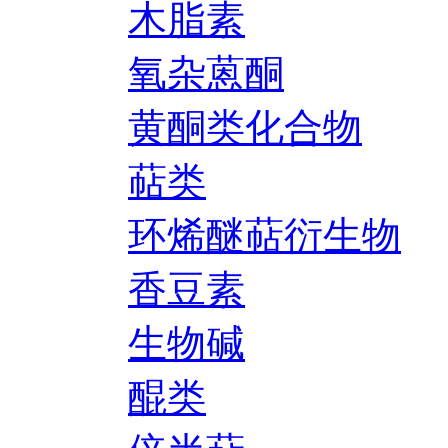
木脂素
氧杂蒽酮
黄酮类化合物
萜类
环烯醚萜衍生物
香豆素
生物碱
醌类