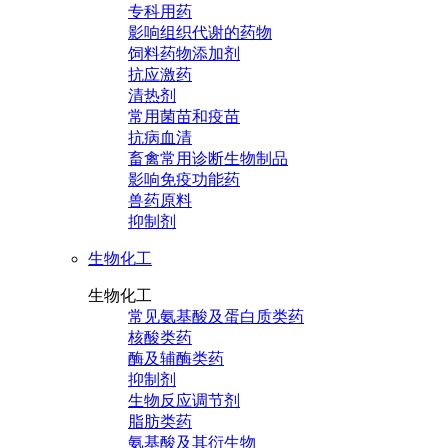
专科用药
影响组织代谢的药物
饲料药物添加剂
抗应激药
清热剂
常用菌苗和疫苗
抗病血清
畜禽常用诊断生物制品
影响免疫功能药
兽药原料
抑制剂
生物化工
生物化工
常见氨基酸及蛋白质类药
核酸类药
酶及辅酶类药
抑制剂
生物反应调节剂
脂肪类药
氨基酸及其衍生物