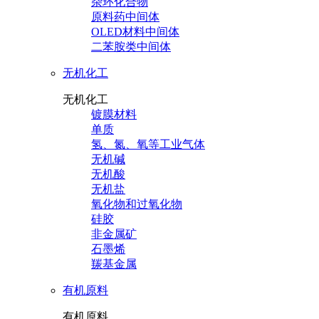
杂环化合物
原料药中间体
OLED材料中间体
二苯胺类中间体
无机化工
无机化工
镀膜材料
单质
氢、氮、氧等工业气体
无机碱
无机酸
无机盐
氧化物和过氧化物
硅胶
非金属矿
石墨烯
羰基金属
有机原料
有机原料