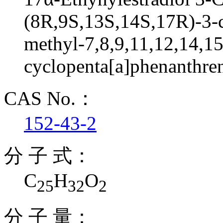
(8R,9S,13S,14S,17R)-3-c
methyl-7,8,9,11,12,14,1
cyclopenta[a]phenanthre
CAS No.：
152-43-2
分 子 式：
C
H
O
25
32
2
分 子 量：