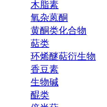
木脂素
氧杂蒽酮
黄酮类化合物
萜类
环烯醚萜衍生物
香豆素
生物碱
醌类