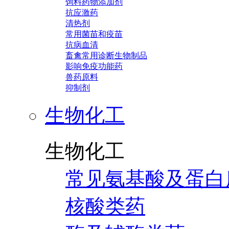
饲料药物添加剂
抗应激药
清热剂
常用菌苗和疫苗
抗病血清
畜禽常用诊断生物制品
影响免疫功能药
兽药原料
抑制剂
生物化工
生物化工
常见氨基酸及蛋白
核酸类药