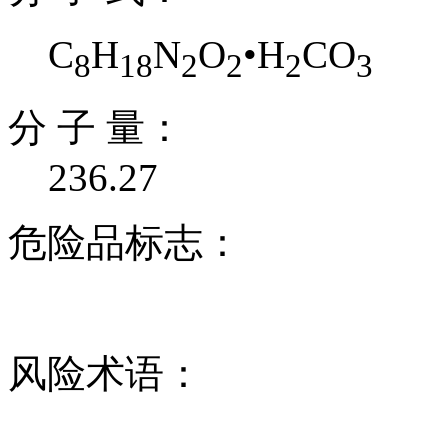
C
H
N
O
•H
CO
8
18
2
2
2
3
分 子 量：
236.27
危险品标志：
风险术语：