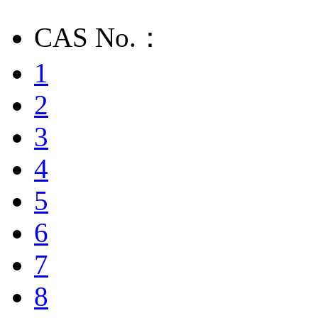
CAS No.：
1
2
3
4
5
6
7
8