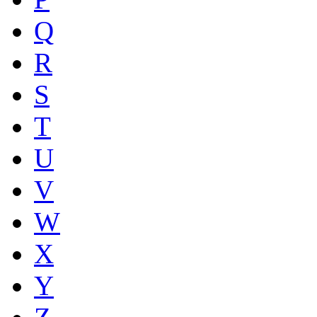
Q
R
S
T
U
V
W
X
Y