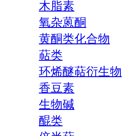
木脂素
氧杂蒽酮
黄酮类化合物
萜类
环烯醚萜衍生物
香豆素
生物碱
醌类