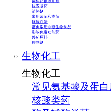
饲料药物添加剂
抗应激药
清热剂
常用菌苗和疫苗
抗病血清
畜禽常用诊断生物制品
影响免疫功能药
兽药原料
抑制剂
生物化工
生物化工
常见氨基酸及蛋白
核酸类药