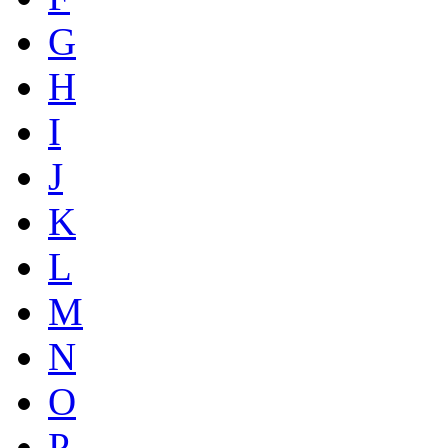
G
H
I
J
K
L
M
N
O
P