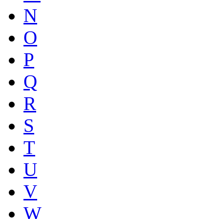
N
O
P
Q
R
S
T
U
V
W