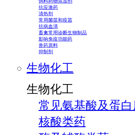
饲料药物添加剂
抗应激药
清热剂
常用菌苗和疫苗
抗病血清
畜禽常用诊断生物制品
影响免疫功能药
兽药原料
抑制剂
生物化工
生物化工
常见氨基酸及蛋白
核酸类药