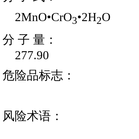
2MnO•CrO
•2H
O
3
2
分 子 量：
277.90
危险品标志：
风险术语：