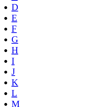
D
E
F
G
H
I
J
K
L
M