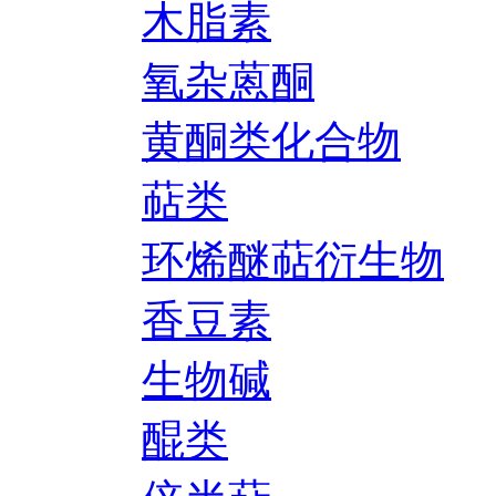
木脂素
氧杂蒽酮
黄酮类化合物
萜类
环烯醚萜衍生物
香豆素
生物碱
醌类