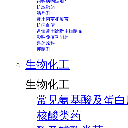
饲料药物添加剂
抗应激药
清热剂
常用菌苗和疫苗
抗病血清
畜禽常用诊断生物制品
影响免疫功能药
兽药原料
抑制剂
生物化工
生物化工
常见氨基酸及蛋白
核酸类药