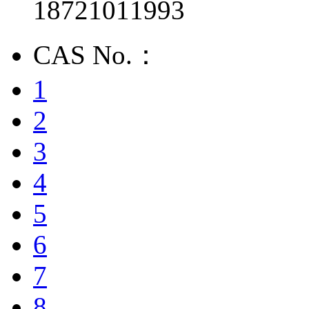
18721011993
CAS No.：
1
2
3
4
5
6
7
8