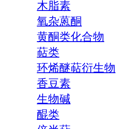
木脂素
氧杂蒽酮
黄酮类化合物
萜类
环烯醚萜衍生物
香豆素
生物碱
醌类