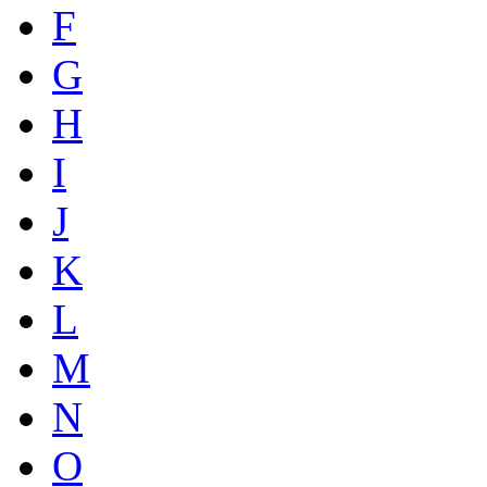
F
G
H
I
J
K
L
M
N
O