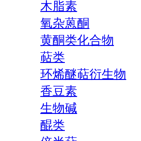
木脂素
氧杂蒽酮
黄酮类化合物
萜类
环烯醚萜衍生物
香豆素
生物碱
醌类