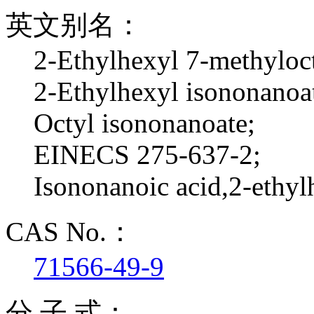
英文别名：
2-Ethylhexyl 7-methyloc
2-Ethylhexyl isononanoa
Octyl isononanoate;
EINECS 275-637-2;
Isononanoic acid,2-ethyl
CAS No.：
71566-49-9
分 子 式：