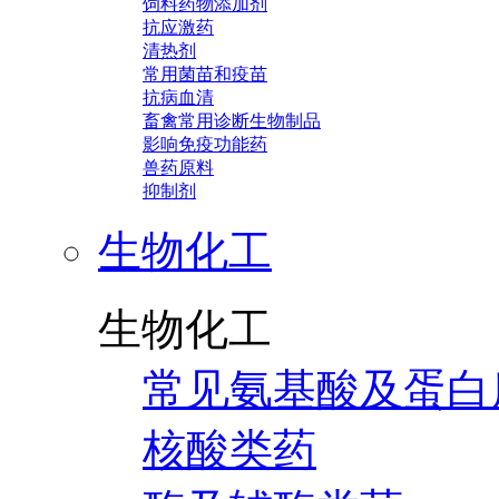
饲料药物添加剂
抗应激药
清热剂
常用菌苗和疫苗
抗病血清
畜禽常用诊断生物制品
影响免疫功能药
兽药原料
抑制剂
生物化工
生物化工
常见氨基酸及蛋白
核酸类药