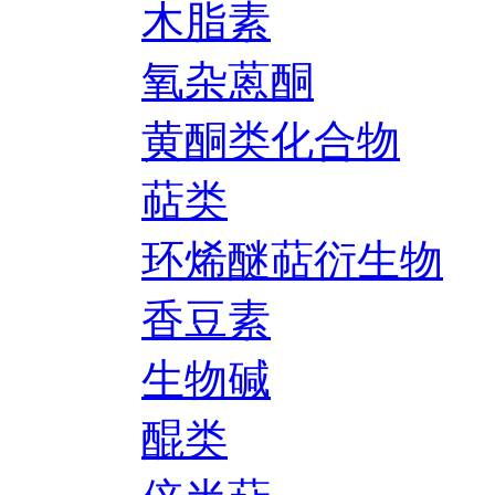
木脂素
氧杂蒽酮
黄酮类化合物
萜类
环烯醚萜衍生物
香豆素
生物碱
醌类