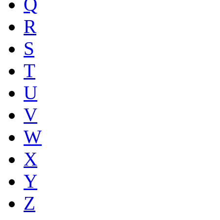
Q
R
S
T
U
V
W
X
Y
Z