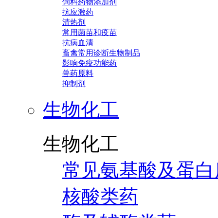
饲料药物添加剂
抗应激药
清热剂
常用菌苗和疫苗
抗病血清
畜禽常用诊断生物制品
影响免疫功能药
兽药原料
抑制剂
生物化工
生物化工
常见氨基酸及蛋白
核酸类药