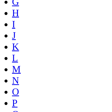
G
H
I
J
K
L
M
N
O
P