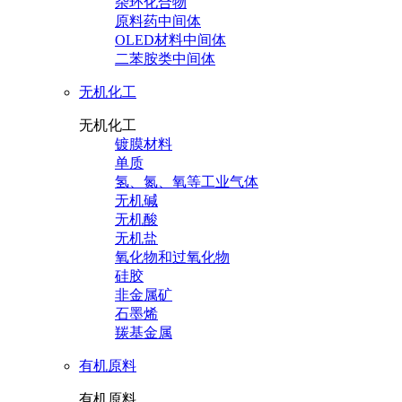
杂环化合物
原料药中间体
OLED材料中间体
二苯胺类中间体
无机化工
无机化工
镀膜材料
单质
氢、氮、氧等工业气体
无机碱
无机酸
无机盐
氧化物和过氧化物
硅胶
非金属矿
石墨烯
羰基金属
有机原料
有机原料