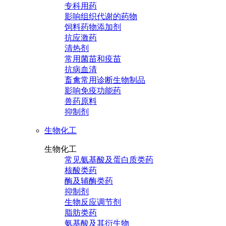
专科用药
影响组织代谢的药物
饲料药物添加剂
抗应激药
清热剂
常用菌苗和疫苗
抗病血清
畜禽常用诊断生物制品
影响免疫功能药
兽药原料
抑制剂
生物化工
生物化工
常见氨基酸及蛋白质类药
核酸类药
酶及辅酶类药
抑制剂
生物反应调节剂
脂肪类药
氨基酸及其衍生物