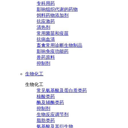
专科用药
影响组织代谢的药物
饲料药物添加剂
抗应激药
清热剂
常用菌苗和疫苗
抗病血清
畜禽常用诊断生物制品
影响免疫功能药
兽药原料
抑制剂
生物化工
生物化工
常见氨基酸及蛋白质类药
核酸类药
酶及辅酶类药
抑制剂
生物反应调节剂
脂肪类药
氨基酸及其衍生物